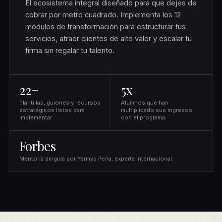
El ecosistema integral diseñado para que dejes de
cobrar por metro cuadrado. Implementa los 12
módulos de transformación para estructurar tus
servicios, atraer clientes de alto valor y escalar tu
firma sin regalar tu talento.
22+
5x
Plantillas, guiones y recursos
Alumnos que han
estratégicos listos para
multiplicado sus ingresos
implementar.
con el programa.
Forbes
Mentoría dirigida por Yermys Peña, experta internacional.